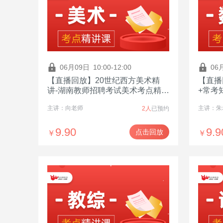
06月09日
10:00-12:00
06
【直播回放】20世纪西方美术精
【直播
讲-湖南教师招聘考试美术考点精讲
+常考
课
主讲：向老师
主讲：朱
2人
已预约
9.90
9.9
点击回放
￥
￥