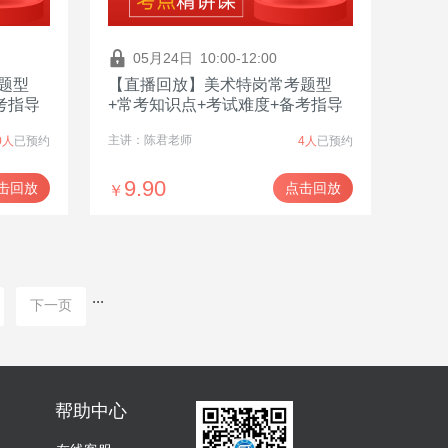
05月24日
10:00-12:00
题型
【直播回放】美术特岗常考题型
考指导
+常考知识点+考试难度+备考指导
主讲：陈君老师
0人
已预约
4人
已预约
9.90
击回放
点击回放
￥
...
下一页
帮助中心