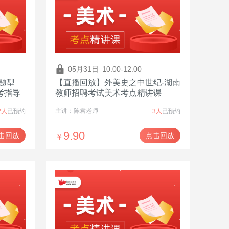
05月31日
10:00-12:00
题型
【直播回放】外美史之中世纪-湖南
考指导
教师招聘考试美术考点精讲课
主讲：陈君老师
2人
已预约
3人
已预约
9.90
击回放
点击回放
￥