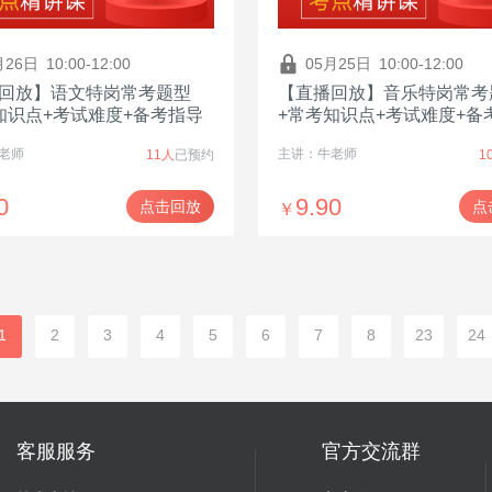
月26日
10:00-12:00
05月25日
10:00-12:00
回放】语文特岗常考题型
【直播回放】音乐特岗常考
知识点+考试难度+备考指导
+常考知识点+考试难度+备
老师
主讲：牛老师
11人
已预约
1
0
9.90
点击回放
点
￥
1
2
3
4
5
6
7
8
23
24
客服服务
官方交流群