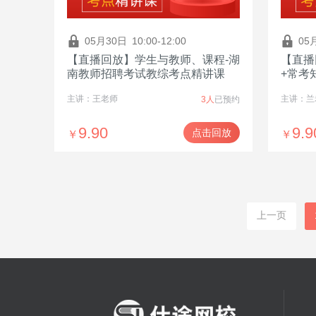
05月30日
10:00-12:00
05
【直播回放】学生与教师、课程-湖
【直播
南教师招聘考试教综考点精讲课
+常考
主讲：王老师
主讲：兰
3人
已预约
9.90
9.9
点击回放
￥
￥
上一页