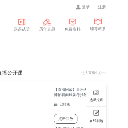
登录
注册
辅导教参
选课试听
历年真题
免费资料
直播公开课
进入直播中心>>
【直播回放】音乐天心区教
师招聘面试备考指导直播课
选课报班
已结束
点击回放
在线刷题