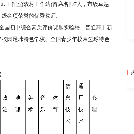
名师工作室(农村工作站)首席名师7人，市级卓越
 级各项荣誉的优秀教师。
全国初中综合素质评价课题实验校、普通高中新
年校园足球特色学校、全国青少年校园篮球特色
）
信
通
政
地
美
音
体
息
用
心
治
理
术
乐
育
技
技
理
术
术