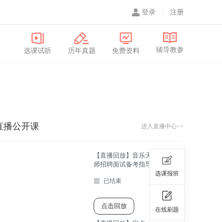
登录
注册
辅导教参
选课试听
历年真题
免费资料
直播公开课
进入直播中心>>
【直播回放】音乐天心区教
师招聘面试备考指导直播课
选课报班
已结束
点击回放
在线刷题